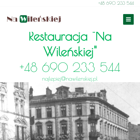
+48 690 233 544
Skip
to
MAIN
content
MENU
Restauracja "Na
Wileńskiej"
+48 690 233 544
najlepiej@nawilenskiej.pl