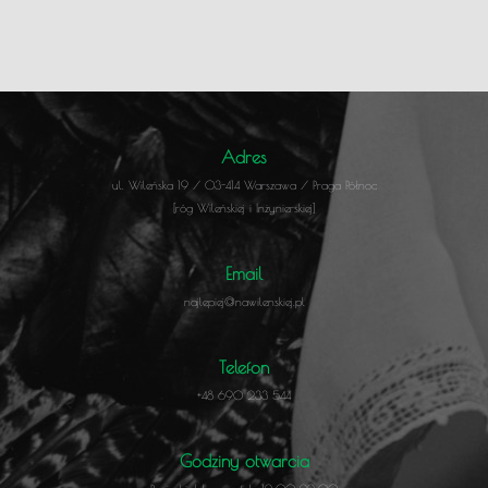
Adres
ul. Wileńska 19 / 03-414 Warszawa / Praga Północ
[róg Wileńskiej i Inżynierskiej]
Email
najlepiej@nawilenskiej.pl
Telefon
+48 690 233 544
Godziny otwarcia