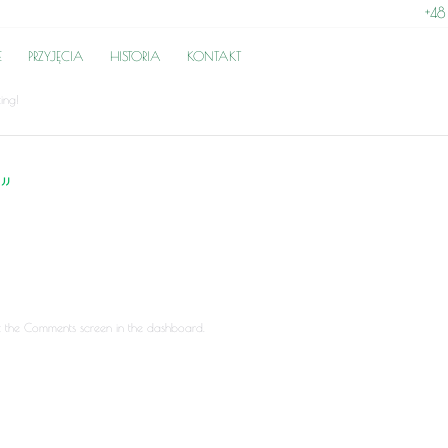
+48
E
PRZYJĘCIA
HISTORIA
KONTAKT
ting!
”
sit the Comments screen in the dashboard.