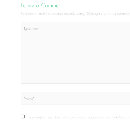
Leave a Comment
Twój adres email nie zostanie opublikowany.
Wymagane pola są oznaczo
Type
here..
Name*
Zapamiętaj moje dane w tej przeglądarce podczas pisania kolejnych